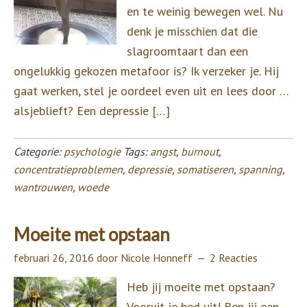
en te weinig bewegen wel. Nu
denk je misschien dat die
slagroomtaart dan een
ongelukkig gekozen metafoor is? Ik verzeker je. Hij
gaat werken, stel je oordeel even uit en lees door …
alsjeblieft? Een depressie […]
Categorie:
psychologie
Tags:
angst
,
burnout
,
concentratieproblemen
,
depressie
,
somatiseren
,
spanning
,
wantrouwen
,
woede
Moeite met opstaan
februari 26, 2016
door
Nicole Honneff
2 Reacties
Heb jij moeite met opstaan?
Vooruit je bed uit! Ben jij een