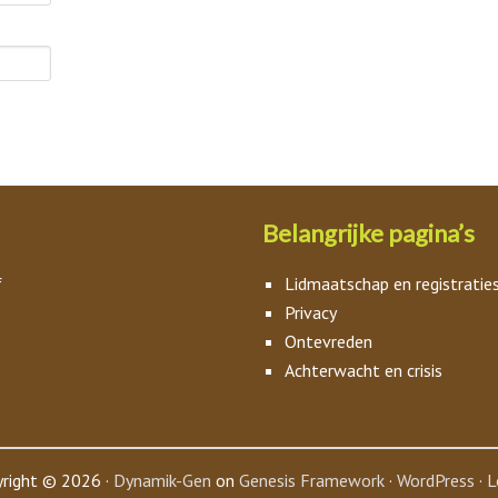
Belangrijke pagina’s
f
Lidmaatschap en registratie
Privacy
Ontevreden
Achterwacht en crisis
right © 2026 ·
Dynamik-Gen
on
Genesis Framework
·
WordPress
·
L