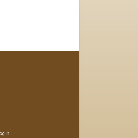
s
og in